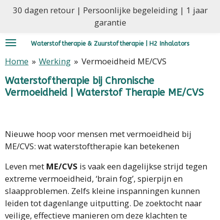
30 dagen retour | Persoonlijke begeleiding | 1 jaar
Ga
garantie
direct
naar
Waterstoftherapie & Zuurstoftherapie | H2 Inhalators
de
hoofdinhoud
Home
»
Werking
»
Vermoeidheid ME/CVS
Waterstoftherapie bij Chronische
Vermoeidheid | Waterstof Therapie ME/CVS
Nieuwe hoop voor mensen met vermoeidheid bij
ME/CVS: wat waterstoftherapie kan betekenen
Leven met
ME/CVS
is vaak een dagelijkse strijd tegen
extreme vermoeidheid, ‘brain fog’, spierpijn en
slaapproblemen. Zelfs kleine inspanningen kunnen
leiden tot dagenlange uitputting. De zoektocht naar
veilige, effectieve manieren om deze klachten te