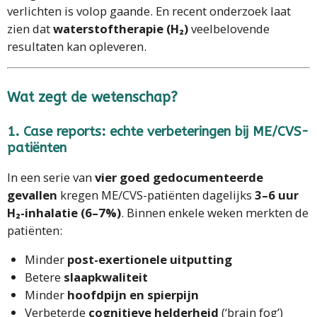
verlichten is volop gaande. En recent onderzoek laat
zien dat
waterstoftherapie (H₂)
veelbelovende
resultaten kan opleveren.
Wat zegt de wetenschap?
1. Case reports: echte verbeteringen bij ME/CVS-
patiënten
In een serie van
vier goed gedocumenteerde
gevallen
kregen ME/CVS-patiënten dagelijks
3–6 uur
H₂-inhalatie (6–7%)
. Binnen enkele weken merkten de
patiënten:
Minder
post-exertionele uitputting
Betere
slaapkwaliteit
Minder
hoofdpijn en spierpijn
Verbeterde
cognitieve helderheid
(‘brain fog’)