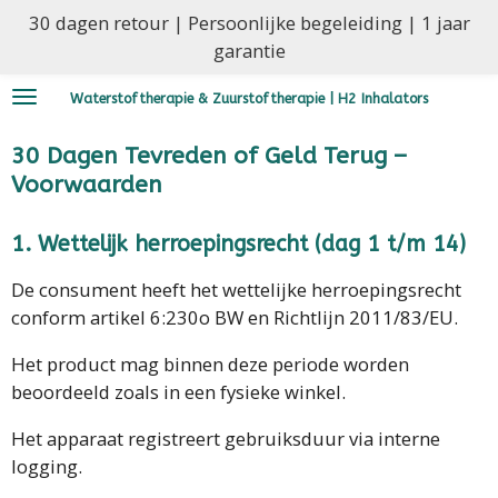
30 dagen retour | Persoonlijke begeleiding | 1 jaar
Ga
garantie
direct
naar
Waterstoftherapie & Zuurstoftherapie | H2 Inhalators
de
hoofdinhoud
30 Dagen Tevreden of Geld Terug –
Voorwaarden
1. Wettelijk herroepingsrecht (dag 1 t/m 14)
De consument heeft het wettelijke herroepingsrecht
conform artikel 6:230o BW en Richtlijn 2011/83/EU.
Het product mag binnen deze periode worden
beoordeeld zoals in een fysieke winkel.
Het apparaat registreert gebruiksduur via interne
logging.