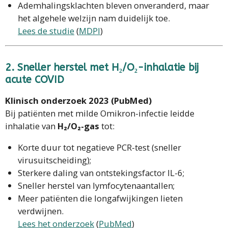
Ademhalingsklachten bleven onveranderd, maar
het algehele welzijn nam duidelijk toe.
Lees de studie
(
MDPI
)
2. Sneller herstel met H₂/O₂-inhalatie bij
acute COVID
Klinisch onderzoek 2023 (PubMed)
Bij patiënten met milde Omikron-infectie leidde
inhalatie van
H₂/O₂-gas
tot:
Korte duur tot negatieve PCR-test (sneller
virusuitscheiding);
Sterkere daling van ontstekingsfactor IL-6;
Sneller herstel van lymfocytenaantallen;
Meer patiënten die longafwijkingen lieten
verdwijnen.
Lees het onderzoek
(
PubMed
)