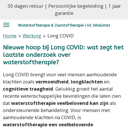
30 dagen retour | Persoonlijke begeleiding | 1 jaar
Ga
garantie
direct
naar
Waterstoftherapie & Zuurstoftherapie | H2 Inhalators
de
hoofdinhoud
Home
»
Werking
»
Long COVID
Nieuwe hoop bij Long COVID: wat zegt het
laatste onderzoek over
waterstoftherapie?
Long COVID brengt voor veel mensen aanhoudende
klachten zoals
vermoeidheid
,
longklachten
en
cognitieve traagheid
. Gelukkig groeit het aantal
recente wetenschappelijke bevindingen die laten zien
dat
waterstoftherapie veelbelovend kan zijn
als
ondersteunende behandeling. Voor mensen met
aanhoudende klachten na COVID, is
waterstoftherapie een veelbelovende