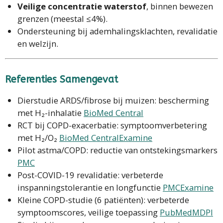
Veilige concentratie waterstof
, binnen bewezen
grenzen (meestal ≤4%).
Ondersteuning bij ademhalingsklachten, revalidatie
en welzijn.
Referenties Samengevat
Dierstudie ARDS/fibrose bij muizen: bescherming
met H₂-inhalatie
BioMed Central
RCT bij COPD-exacerbatie: symptoomverbetering
met H₂/O₂
BioMed Central
Examine
Pilot astma/COPD: reductie van ontstekingsmarkers
PMC
Post-COVID-19 revalidatie: verbeterde
inspanningstolerantie en longfunctie
PMC
Examine
Kleine COPD-studie (6 patiënten): verbeterde
symptoomscores, veilige toepassing
PubMed
MDPI