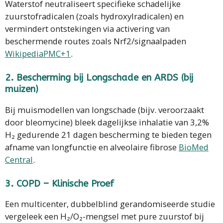
Waterstof neutraliseert specifieke schadelijke
zuurstofradicalen (zoals hydroxylradicalen) en
vermindert ontstekingen via activering van
beschermende routes zoals Nrf2/signaalpaden
Wikipedia
PMC+1
.
2.
Bescherming bij Longschade en ARDS (bij
muizen)
Bij muismodellen van longschade (bijv. veroorzaakt
door bleomycine) bleek dagelijkse inhalatie van 3,2%
H₂ gedurende 21 dagen bescherming te bieden tegen
afname van longfunctie en alveolaire fibrose
BioMed
Central
.
3.
COPD – Klinische Proef
Een multicenter, dubbelblind gerandomiseerde studie
vergeleek een H₂/O₂-mengsel met pure zuurstof bij