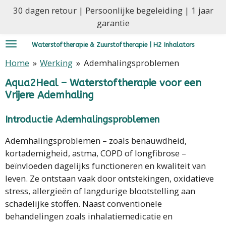
30 dagen retour | Persoonlijke begeleiding | 1 jaar
Ga
garantie
direct
naar
Waterstoftherapie & Zuurstoftherapie | H2 Inhalators
de
hoofdinhoud
Home
»
Werking
»
Ademhalingsproblemen
Aqua2Heal – Waterstoftherapie voor een
Vrijere Ademhaling
Introductie Ademhalingsproblemen
Ademhalingsproblemen – zoals benauwdheid,
kortademigheid, astma, COPD of longfibrose –
beïnvloeden dagelijks functioneren en kwaliteit van
leven. Ze ontstaan vaak door ontstekingen, oxidatieve
stress, allergieën of langdurige blootstelling aan
schadelijke stoffen. Naast conventionele
behandelingen zoals inhalatiemedicatie en