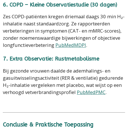
6.
COPD – Kleine Observatiestudie (30 dagen)
Zes COPD-patiënten kregen driemaal daags 30 min H₂-
inhalatie naast standaardzorg. Ze rapporteerden
verbeteringen in symptomen (CAT- en mMRC-scores),
zonder noemenswaardige bijwerkingen of objectieve
longfunctieverbetering
PubMed
MDPI
.
7.
Extra Observatie: Rustmetabolisme
Bij gezonde vrouwen daalde de ademhalings- en
gasuitwisselingsactiviteit (RER & ventilatie) gedurende
H₂-inhalatie vergeleken met placebo, wat wijst op een
verhoogd vetverbrandings­profiel
PubMed
PMC
.
Conclusie & Praktische Toepassing