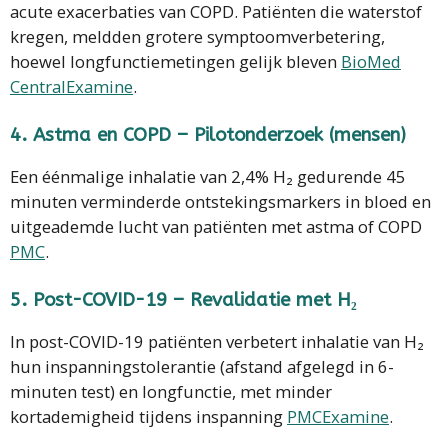
acute exacerbaties van COPD. Patiënten die waterstof
kregen, meldden grotere symptoomverbetering,
hoewel longfunctiemetingen gelijk bleven
BioMed
Central
Examine
.
4.
Astma en COPD – Pilotonderzoek (mensen)
Een éénmalige inhalatie van 2,4% H₂ gedurende 45
minuten verminderde ontstekingsmarkers in bloed en
uitgeademde lucht van patiënten met astma of COPD
PMC
.
5.
Post-COVID-19 – Revalidatie met H₂
In post-COVID-19 patiënten verbetert inhalatie van H₂
hun inspanningstolerantie (afstand afgelegd in 6-
minuten test) en longfunctie, met minder
kortademigheid tijdens inspanning
PMC
Examine
.