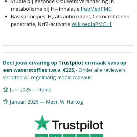
Studie bij gezonde vrouwen: verandering in
metabolisme bij H₂-inhalatie
PubMed
PMC
Basisprincipes: H₂ als antioxidant, Celmembranen
penetratie, Nrf2-activatie
Wikipedia
PMC+1
Deel jouw ervaring op
Trustpilot
en maak kans op
een waterstoffles t.w.v. €225,-
Onder alle reviewers
verloten wij regelmatig mooie cadeaus.
🏆 Juni 2025 — Romé
🏆 Januari 2026 — Mevr. W. Hartog