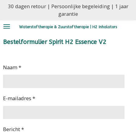
30 dagen retour | Persoonlijke begeleiding | 1 jaar
Ga
garantie
direct
naar
Waterstoftherapie & Zuurstoftherapie | H2 Inhalators
de
hoofdinhoud
Bestelformulier
Spirit H2 Essence V2
Naam *
E-mailadres *
Bericht *