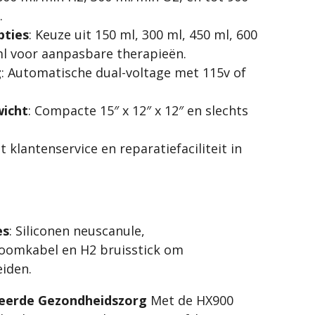
.
pties
: Keuze uit 150 ml, 300 ml, 450 ml, 600
ml voor aanpasbare therapieën.
g
: Automatische dual-voltage met 115v of
icht
: Compacte 15″ x 12″ x 12″ en slechts
et klantenservice en reparatiefaciliteit in
es
: Siliconen neuscanule,
roomkabel en H2 bruisstick om
iden.
ceerde Gezondheidszorg
Met de HX900