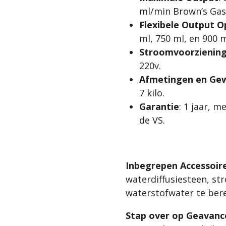
ml/min Brown’s Gas
Flexibele Output O
ml, 750 ml, en 900 
Stroomvoorzienin
220v.
Afmetingen en Gew
7 kilo.
Garantie
: 1 jaar, m
de VS.
Inbegrepen Accessoir
waterdiffusiesteen, st
waterstofwater te bere
Stap over op Geavan