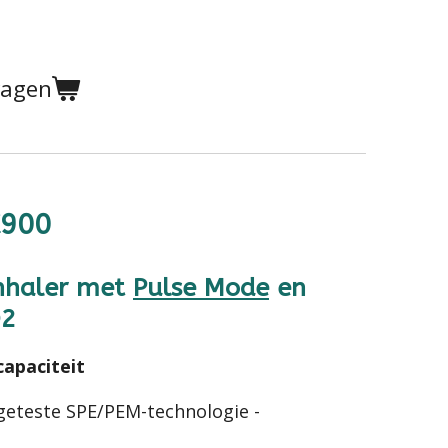
wagen
X900
Inhaler met
Pulse Mode
en
O2
apaciteit
eteste SPE/PEM-technologie -