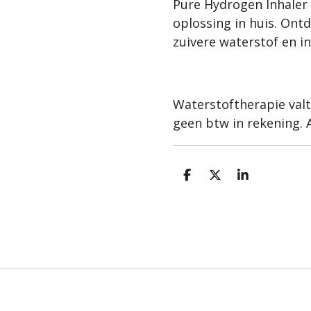
Pure Hydrogen Inhaler 
oplossing in huis. Ont
zuivere waterstof en i
Waterstoftherapie val
geen btw in rekening. A
D
D
S
e
e
h
l
e
a
e
l
r
n
e