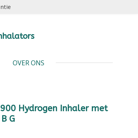
antie
nhalators
OVER ONS
900 Hydrogen Inhaler met
 B G