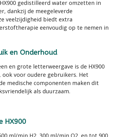
 HX900 gedistilleerd water omzetten in
er, dankzij de meegeleverde
ze veelzijdigheid biedt extra
rstoftherapie eenvoudig op te nemen in
uik en Onderhoud
en en grote letterweergave is de HX900
 ook voor oudere gebruikers. Het
de medische componenten maken dit
svriendelijk als duurzaam.
de HX900
 600 ml/min H2, 300 ml/min O2, en tot 900