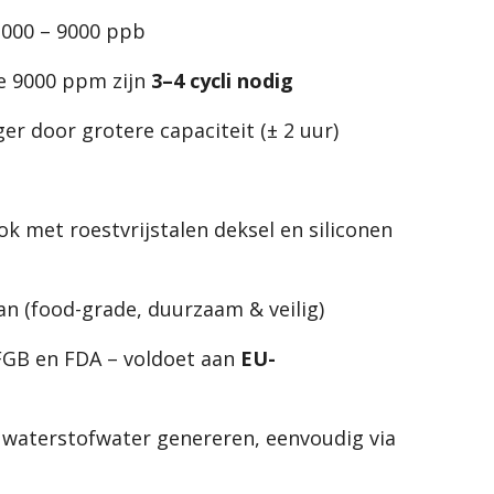
000 – 9000 ppb
e 9000 ppm zijn
3–4 cycli nodig
ger door grotere capaciteit (± 2 uur)
k met roestvrijstalen deksel en siliconen
an (food-grade, duurzaam & veilig)
FGB en FDA – voldoet aan
EU-
 waterstofwater genereren, eenvoudig via