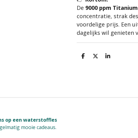
De
9000 ppm Titanium
concentratie, strak de
voordelige prijs. Een u
dagelijks wil genieten 
D
D
S
e
e
h
l
e
a
e
l
r
n
e
s op een waterstoffles
egelmatig mooie cadeaus.