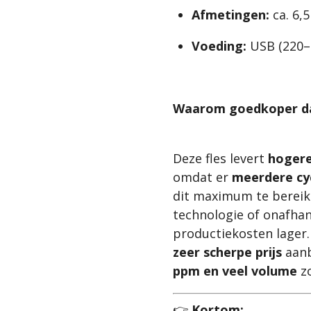
Afmetingen:
ca. 6,5
Voeding:
USB (220–4
Waarom goedkoper da
Deze fles levert
hogere
omdat er
meerdere cyc
dit maximum te bereik
technologie of onafhank
productiekosten lager.
zeer scherpe prijs
aanb
ppm en veel volume
zo
👉
Kortom: