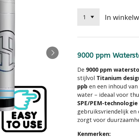
In winkel
9000 ppm Watersto
De
9000 ppm watersto
stijlvol
Titanium desig
ppb
en een inhoud va
water – ideaal voor th
SPE/PEM-technologie
gebruiksvriendelijk en
zorgt voor duurzaamhe
Kenmerken: