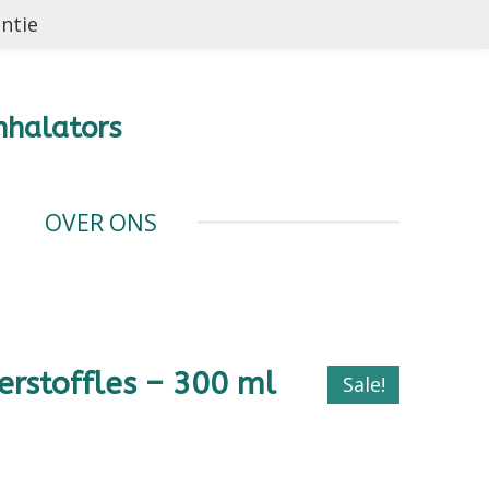
antie
nhalators
OVER ONS
rstoffles – 300 ml
Sale!