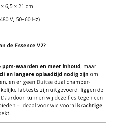
 × 6,5 × 21 cm
80 V, 50–60 Hz)
n de Essence V2?
 ppm-waarden en meer inhoud
, maar
li en langere oplaadtijd nodig zijn
om
en, en er geen Duitse dual chamber-
elijke labtests zijn uitgevoerd, liggen de
 Daardoor kunnen wij deze fles tegen een
ieden – ideaal voor wie vooral
krachtige
ekt.