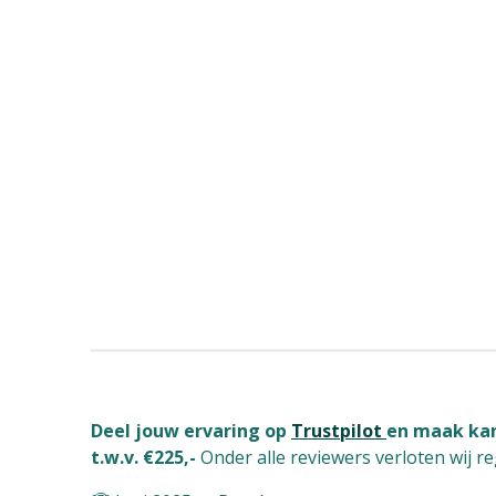
Deel jouw ervaring op
Trustpilot
en maak kan
t.w.v. €225,-
Onder alle reviewers verloten wij r