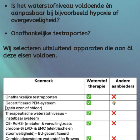
Is het waterstofniveau voldoende én
aanpasbaar bij bijvoorbeeld hypoxie of
overgevoeligheid?
Onafhankelijke testraporten?
Wij selecteren uitsluitend apparaten die aan ál
deze eisen voldoen.