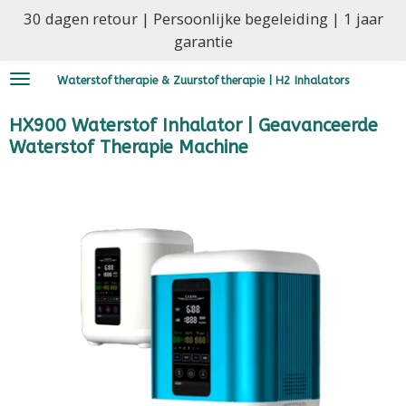
30 dagen retour | Persoonlijke begeleiding | 1 jaar
Ga
garantie
direct
naar
Waterstoftherapie & Zuurstoftherapie | H2 Inhalators
de
hoofdinhoud
HX900 Waterstof Inhalator | Geavanceerde
Waterstof Therapie Machine