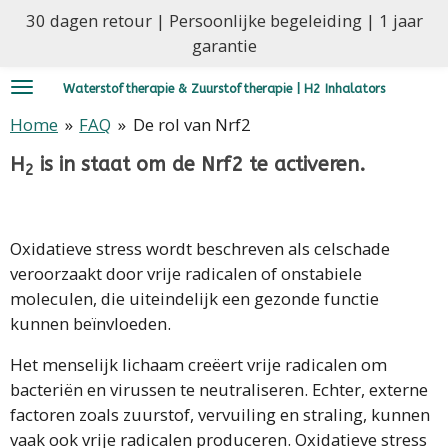
30 dagen retour | Persoonlijke begeleiding | 1 jaar
Ga
garantie
direct
naar
Waterstoftherapie & Zuurstoftherapie | H2 Inhalators
de
hoofdinhoud
Home
»
FAQ
»
De rol van Nrf2
H
is in staat om de Nrf2 te activeren.
2
Oxidatieve stress wordt beschreven als celschade
veroorzaakt door vrije radicalen of onstabiele
moleculen, die uiteindelijk een gezonde functie
kunnen beïnvloeden.
Het menselijk lichaam creëert vrije radicalen om
bacteriën en virussen te neutraliseren. Echter, externe
factoren zoals zuurstof, vervuiling en straling, kunnen
vaak ook vrije radicalen produceren. Oxidatieve stress