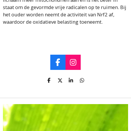
staat om de gevormde vrije radicalen op te ruimen. Bij
het ouder worden neemt de activiteit van Nrf2 af,
waardoor de oxidatieve belasting toeneemt.
F
I
a
n
c
s
D
D
S
D
e
t
e
e
h
e
l
e
a
l
b
a
e
l
r
e
o
g
n
e
n
o
r
k
a
m