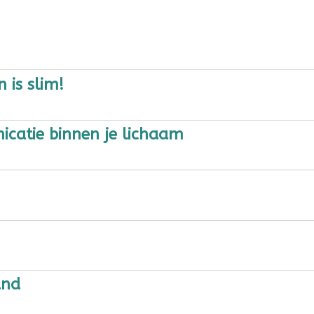
n is slim!
catie binnen je lichaam
eund