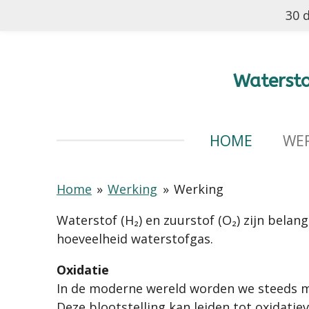
30 d
Ga
direct
naar
de
Watersto
hoofdinhoud
HOME
WE
Home
»
Werking
»
Werking
Waterstof (H₂) en zuurstof (O₂) zijn bela
hoeveelheid waterstofgas.
Oxidatie
In de moderne wereld worden we steeds mee
Deze blootstelling kan leiden tot oxidatie