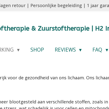
agen retour | Persoonlijke begeleiding | 1 jaar gar
ftherapie & Zuurstoftherapie | H2 I
RKING
SHOP
REVIEWS
FAQ
ngrijk voor de gezondheid van ons lichaam. Ons lich
r blootgesteld aan verschillende stoffen, zoals in 
ve stress, wat schadelijk is voor cellen en mitochond