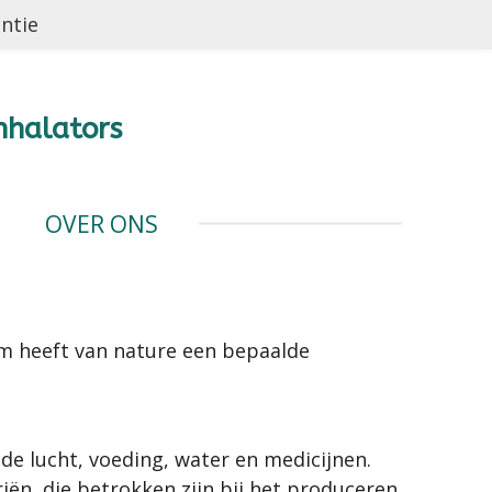
antie
nhalators
OVER ONS
aam heeft van nature een bepaalde
de lucht, voeding, water en medicijnen.
riën, die betrokken zijn bij het produceren