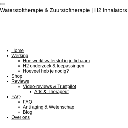
Ga
Waterstoftherapie & Zuurstoftherapie | H2 Inhalators
direct
naar
de
hoofdinhoud
Home
Werking
Hoe werkt waterstof in je lichaam
H2 onderzoek & toepassingen
Hoeveel heb je nodig?
Shop
Reviews
Video-reviews & Trustpilot
Arts & Therapeut
FAQ
FAQ
Anti aging & Wetenschap
Blog
Over ons