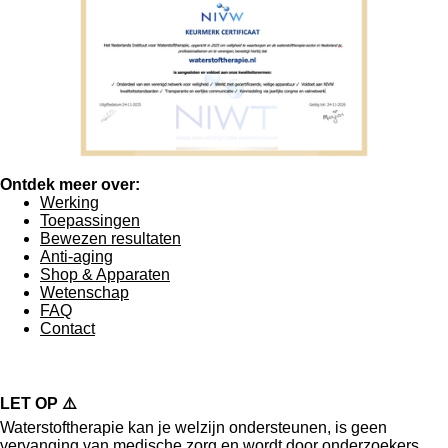
Ontdek meer over:
Werking
Toepassingen
Bewezen resultaten
Anti-aging
Shop & Apparaten
Wetenschap
FAQ
Contact
LET OP ⚠️
Waterstoftherapie kan je welzijn ondersteunen, is
geen
vervanging van medische zorg
en wordt door onderzoekers