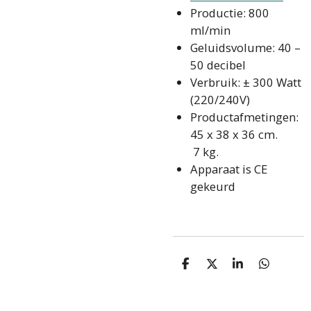
Productie: 800
ml/min
Geluidsvolume: 40 –
50 decibel
Verbruik: ± 300 Watt
(220/240V)
Productafmetingen:
45 x 38 x 36 cm.
7 kg.
Apparaat is CE
gekeurd
D
D
S
D
e
e
h
e
l
e
a
l
e
l
r
e