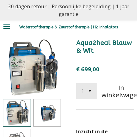
30 dagen retour | Persoonlijke begeleiding | 1 jaar
Ga
garantie
direct
naar
Waterstoftherapie & Zuurstoftherapie | H2 Inhalators
de
hoofdinhoud
Aqua2heal Blauw
& Wit
€ 699,00
In
winkelwag
Inzicht in de