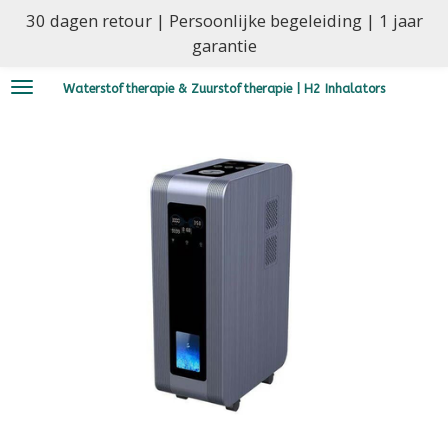
30 dagen retour | Persoonlijke begeleiding | 1 jaar
Ga
garantie
direct
naar
Waterstoftherapie & Zuurstoftherapie | H2 Inhalators
de
hoofdinhoud