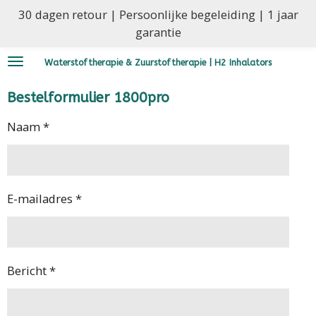
30 dagen retour | Persoonlijke begeleiding | 1 jaar
Ga
garantie
direct
naar
Waterstoftherapie & Zuurstoftherapie | H2 Inhalators
de
hoofdinhoud
Bestelformulier 1800pro
Naam *
E-mailadres *
Bericht *