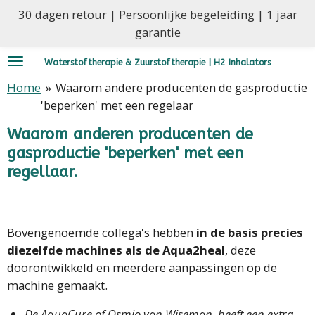
30 dagen retour | Persoonlijke begeleiding | 1 jaar
Ga
garantie
direct
naar
Waterstoftherapie & Zuurstoftherapie | H2 Inhalators
de
hoofdinhoud
Home
»
Waarom andere producenten de gasproductie
'beperken' met een regelaar
Waarom anderen producenten de
gasproductie 'beperken' met een
regellaar.
Bovengenoemde collega's hebben
in de basis precies
diezelfde machines als de Aqua2heal
, deze
doorontwikkeld en meerdere aanpassingen op de
machine gemaakt.
De AquaCure of Osmio van Wiseman, heeft een extra